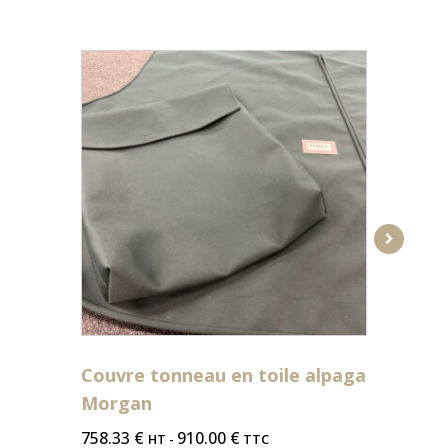
Couvre tonneau en toile alpaga
SAC P
Morgan
241.67
758.33
€
910.00
€
HT -
TTC